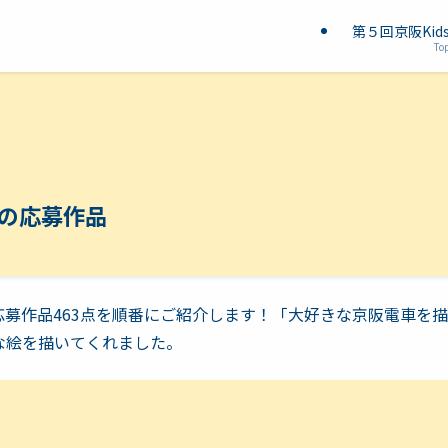
第５回京阪Ki
To
スの応募作品
の応募作品463点を順番にご紹介します！「大好きな京阪電車を
な絵を描いてくれました。