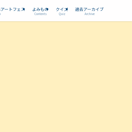
dsアートフェス
よみもの
クイズ
過去アーカイブ
p
Contents
Quiz
Archive